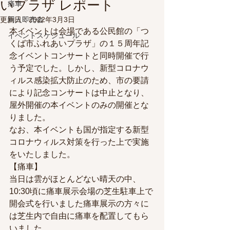
いプラザ レポート
痛車
更新日：
同人即売会
2022年3月3日
本イベントは会場である公民館の「つ
イベントスケジュール
くば市ふれあいプラザ」の１５周年記
念イベントコンサートと同時開催で行
う予定でした。しかし、新型コロナウ
ィルス感染拡大防止のため、市の要請
により記念コンサートは中止となり、
屋外開催の本イベントのみの開催とな
りました。
なお、本イベントも国が指定する新型
コロナウィルス対策を行った上で実施
をいたしました。
【痛車】
当日は雲がほとんどない晴天の中、
10:30頃に痛車展示会場の芝生駐車上で
開会式を行いました痛車展示の方々に
は芝生内で自由に痛車を配置してもら
いました。