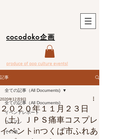
cocodoko企画
produce of pop culture events!
記事
全ての記事（All Documents)
2020年12月9日
全ての記事（All Documents)
２０２０年１１月２３日
イベントレポート
（土）ＪＰＳ痛車コスプレ
コスプレ
イベントinつくば市ふれあ
その他