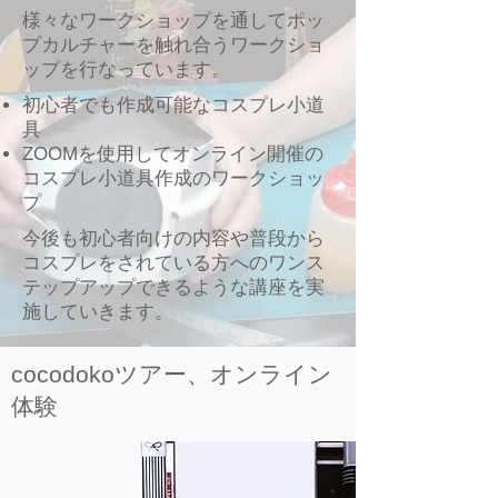
​様々なワークショップを通してポッ
プカルチャーを触れ合うワークショ
ップを行なっています。
初心者でも作成可能なコスプレ小道
具
​ZOOMを使用してオンライン開催の
コスプレ小道具作成のワークショッ
プ
​今後も初心者向けの内容や普段から
コスプレをされている方へのワンス
テップアップできるような講座を実
施していきます。
cocodokoツアー、オンライン
体験