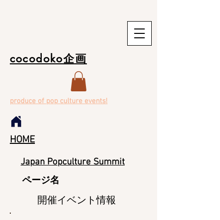
cocodoko企画
produce of pop culture events!
HOME
Japan Popculture Summit
ページ名
​開催イベント情報