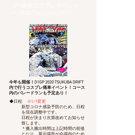
JPS痛車コスプレイベント
in 2020 TSUKUBA DRIFT
今年も開催！D1GP 2020 TSUKUBA DRIFT
内で行うコスプレ痛車イベント！
​コース
内のパレードランも予定あり！
◆日程:
※5/9変更
新型コロナ感染予防のため、日程
を現在調整中です。
日程が決まり次第改めてお知らせ
致します。
＊搬入搬出時間は上記時間の前後
となり、展示場所が
会場内のため