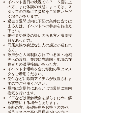
イベント当日の検温で
３７．５度以上
の方、また
体調の状態によっては、ス
タッフの判断にて参加をご遠慮いただ
く場合があります。
過去２週間以内に下記の条件に当ては
まる方は、イベントへの参加をお控え
下さい。
陽性者や感染の疑いのある方と濃厚接
触があった方。
同居家族や身近な知人の感染が疑われ
る方。
政府から入国制限されている国・地域
等への
渡航、並びに当該国・地域の在
住者との濃厚接触があった方。
イベント来場時を含む移動の際はマス
クをご着用ください。
受付などに除菌アイテムが設置されま
すのでご利用ください。
屋内は定期的にあるいは恒常的に室内
換気を行います。
ドアなどは接触機会を減らすために解
放状態にする場合もあります。
高齢の方、基礎疾患をお持ちの方や、
感染リスクの高い同居者がいる方は、