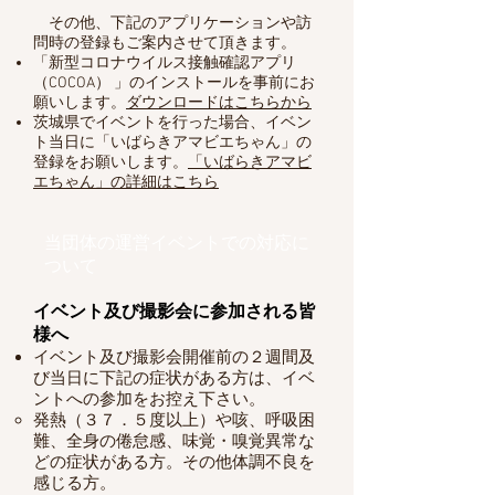
その他、下記のアプリケーションや訪
問時の登録もご案内させて頂きます。
「新型コロナウイルス接触確認アプリ
（COCOA） 」のインストールを事前にお
願いします。
ダウンロードはこちらから
​茨城県でイベントを行った場合、イベン
ト当日に「いばらきアマビエちゃん」の
登録をお願いします。
「いばらきアマビ
エちゃん」の詳細はこちら
​当団体の運営イベントでの対応に
ついて
イベント及び撮影会に参加される皆
様へ
イベント及び撮影会開催前の２週間及
び当日に下記の症状がある方は、イベ
ントへの参加をお控え下さい。
発熱（
３７．５度以上
）や咳、呼吸困
難、全身の倦怠感、味覚・嗅覚異常な
どの症状がある方。その他体調不良を
感じる方。