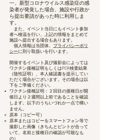
一、新型コロナウイルス感染症の感
染者が発覚した場合、施設や行政か
ら提出要請があった時に利用しま
す。
また、イベント当日にもイベント参加
者へ検温を行い、上記の情報をまとめて
施設へ提出する場合もあります。
個人情報は当団体、
プライバシーポリ
シー
に則り取扱いを行います。
開催するイベント及び撮影会によっては
ワクチン接種証明もしくはPCR検査結果
（陰性証明）、本人確認書を提示してい
ただく場合がございます。その場合は以
下をご準備ください。
ワクチン接種証明：２回目の接種日が開
催日より２週間以上前であることを確認
します。以下のうちいづれか一点で構い
ません。
原本（コピー可）
原本またはコピーをスマートフォン等で
撮影した画像（きちんとピントが合って
いて、名前と接種日の確認が可能なも
の）