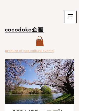
cocodoko企画
produce of pop culture events!