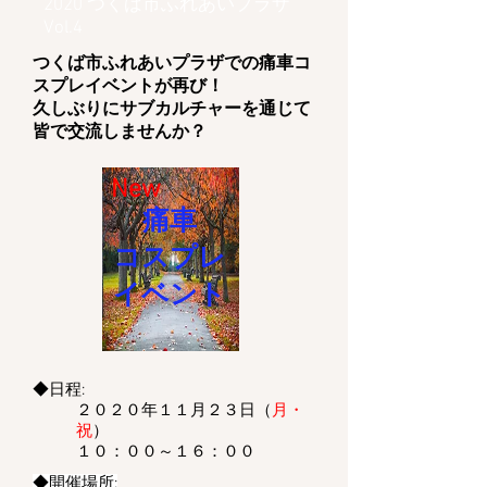
2020 つくば市ふれあいプラザ
Vol.4
つくば市ふれあいプラザでの痛車コ
スプレイベントが再び！
久しぶりにサブカルチャーを通じて
皆で交流しませんか？
New
痛車
コスプレ
イベント
◆日程:
２０２０年１１月２３日（
月・
祝
）
​​１０：００～１６：００
◆開催場所: