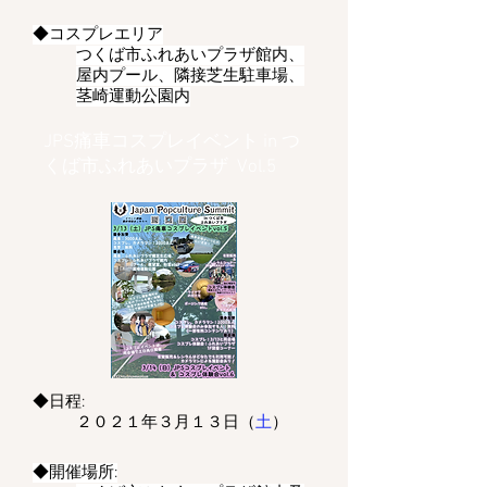
◆コスプレエリア
つくば市ふれあいプラザ館内、
屋内プール、隣接芝生駐車場、
茎崎運動公園内
JPS痛車コスプレイベント in つ
くば市ふれあいプラザ Vol.5
◆日程:
２０２１年３月１３日（
土
）
◆開催場所: