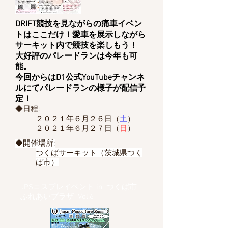
DRIFT競技を見ながらの痛車イベン
トはここだけ！愛車を展示しながら
サーキット内で競技を楽しもう！
大好評のパレードランは今年も可
能。
​今回からはD1公式YouTubeチャンネ
ルにてパレードランの様子が配信予
定！
◆日程:
２０２１年６月２６日（
土
）
２０２１年６
月２７
日（
日
）
◆開催場所:
つくばサーキット（茨城県つく
ば市）
JPSコスプレイベント in つくば市
ふれあいプラザ Vol.6