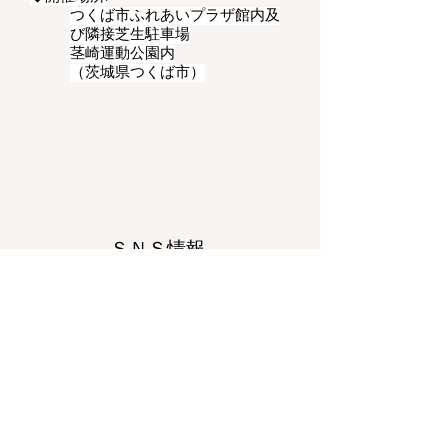
つくば市ふれあいプラザ館内及
び隣接芝生駐車場
茎崎運動公園内
​（茨城県つくば市）
ＳＮＳ情報
◆痛車、コスプレエリア
痛車：芝生駐車場、（二輪、四
輪）
cocodoko企画 公式SNS
コスプレ：館内、屋内プール、隣
接芝生駐車場、茎崎運動公園内
◆イベントレポート
イベントレポートはこちら