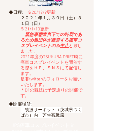
◆日程:
※20/12/9更新
２０２１年１月３０日（土）​３
１日（日）
※21/1/13更新
緊急事態宣言下での時期であ
るため当団体が運営する痛車コ
スプレイベントのみ
中止
と致し
ました。
2021年度のTSUKUBA DRIFT時に
痛車コスプレイベントを開催す
る際をＨＰ、ＳＮＳにて配信し
ます。
​是非twitterのフォローをお願い
いたします。
＊D1の競技は予定通りの開催で
す。
◆開催場所:
筑波サーキット（茨城県つく
ば市）内 芝生観戦席
JPS痛車コスプレイベント in