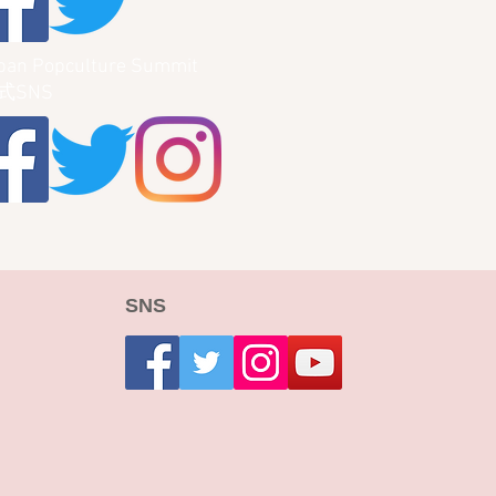
pan Popculture Summit
式SNS
SNS