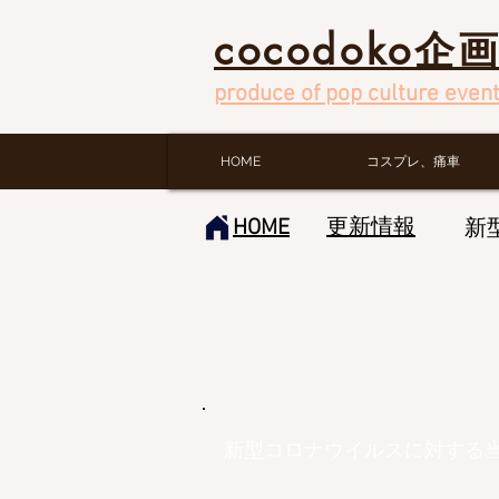
cocodoko企
produce of pop culture event
HOME
コスプレ、痛車
HOME
​更新情報
新
​新型コロナウイルスに対する