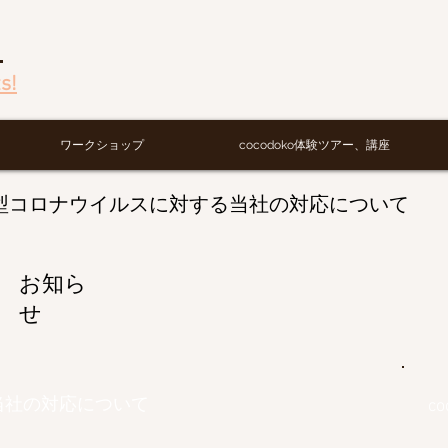
画
s!
ワークショップ
cocodoko体験ツアー、講座
型コロナウイルスに対する当社の対応について
​お知ら
せ
当社の対応について
c