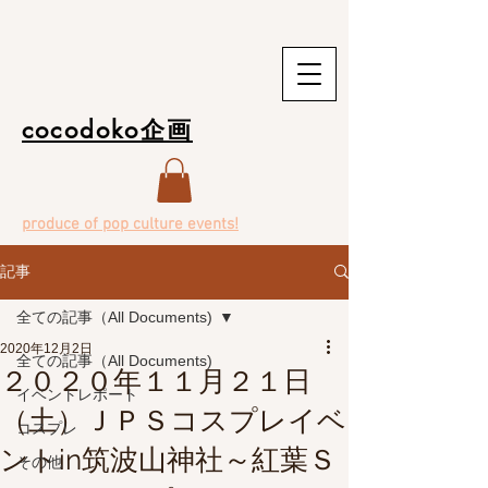
cocodoko企画
produce of pop culture events!
記事
全ての記事（All Documents)
2020年12月2日
全ての記事（All Documents)
２０２０年１１月２１日
イベントレポート
（土）ＪＰＳコスプレイベ
コスプレ
ントin筑波山神社～紅葉Ｓ
その他