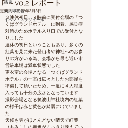
Ｐ～vol2 レポート
痛車
更新日：
同人即売会
2022年3月3日
３連休初日、９時前に受付会場の「つ
イベントスケジュール
くばグランドホテル」に到着、感染症
対策のためホテル入り口での受付とな
りました
連休の初日ということもあり、多くの
紅葉を見に来た登山者や神社へのお参
りの方がいる為、会場から最も近い市
営駐車場は満車状態でした
更衣室の会場となる「つくばグランド
ホテル」の一室は広々としたお部屋を
準備して頂いたため、一度に４人程度
入っても十分の広さとなっています
撮影会場となる筑波山神社境内の紅葉
の様子は赤と黄色が綺麗に出ていまし
た
天候も雲がほとんどない晴天で紅葉
（もみじ）の赤色がくっきり映えてい