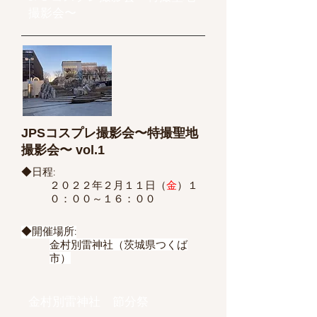
撮影会〜
JPSコスプレ撮影会〜特撮聖地
撮影会〜 vol.1
◆日程:
​２０２２年２月１１日（
金
）１
０：００～１６：００
◆開催場所:
金村別雷神社（茨城県つくば
市）
金村別雷神社 節分祭