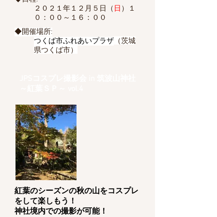
２０２１年１２月５日（
日
）１
０：００～１６：００
◆開催場所:
（茨城
つくば市ふれあいプラザ
県つくば市）
JPSコスプレ撮影会 in 筑波山神社
～紅葉ＳＰ～ vol.4
紅葉のシーズンの秋の山をコスプレ
をして楽しもう！
​神社境内での撮影が可能！