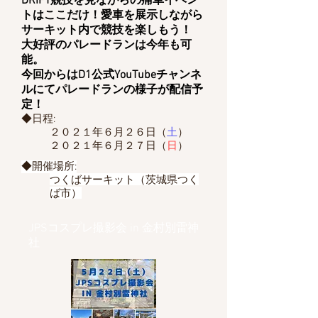
DRIFT競技を見ながらの痛車イベン
トはここだけ！愛車を展示しながら
サーキット内で競技を楽しもう！
大好評のパレードランは今年も可
能。
​今回からはD1公式YouTubeチャンネ
ルにてパレードランの様子が配信予
定！
◆日程:
２０２１年６月２６日（
土
）
２０２１年６
月２７
日（
日
）
◆開催場所:
つくばサーキット（茨城県つく
ば市）
JPSコスプレ撮影会 in 金村別雷神
社