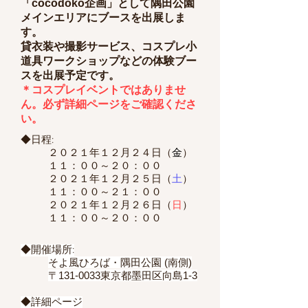
「cocodoko企画」として隅田公園
メインエリアにブースを出展しま
す。
貸衣装や撮影サービス、コスプレ小
道具ワークショップなどの体験ブー
スを出展予定です。
＊コスプレイベントではありませ
ん。必ず詳細ページをご確認くださ
い。
◆日程:
​２０２１年１２月２４日（
金
）
１１：００～２０：００
２０２１年１２
月２５
日（
土
）
１１
：００～２１
：００
２０２１年１２
月２６
日（
日
）
１１
：００～２０
：００
◆開催場所:
そよ風ひろば・隅田公園 (南側)
〒131-0033東京都墨田区向島1-3
◆詳細ページ