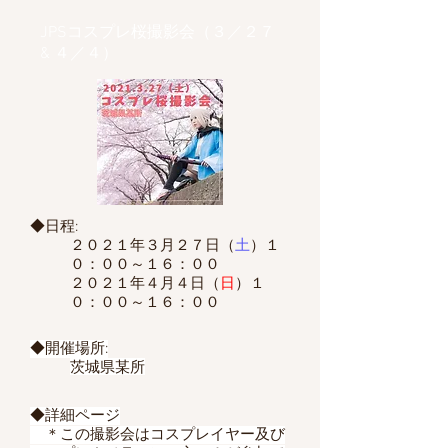
JPSコスプレ桜撮影会（３／２７
& ４／４）
◆日程:
２０２１年３月２７日（
土
）１
０：００～１６：００
２０２１年４月４日（
日
）１
０：００～１６：００
◆開催場所:
茨城県某所
◆詳細ページ
​ ＊この撮影会はコスプレイヤー及び