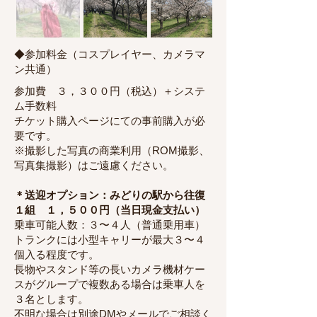
◆参加料金（コスプレイヤー、カメラマ
ン共通）
参加費 ３，３００円（税込）＋システ
ム手数料
チケット購入ページにての事前購入が必
要です。
※撮影した写真の商業利用（ROM撮影、
写真集撮影）はご遠慮ください。
＊送迎オプション：みどりの駅から往復
１組 １，５００円（当日現金支払い）
乗車可能人数：３〜４人（普通乗用車）
トランクには小型キャリーが最大３〜４
個入る程度です。
長物やスタンド等の長いカメラ機材ケー
スがグループで複数ある場合は乗車人を
３名とします。
不明な場合は別途DMやメールでご相談く