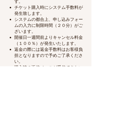
す。
​チケット購入時にシステム手数料が
発生致します。
システムの都合上、申し込みフォー
ムの入力に制限時間（２０分​）がご
ざいます。
開催日一週間前よりキャンセル料金
（１００％）が発生いたします。
​返金の際には返金手数料はお客様負
担となりますので予めご了承くださ
い。
購入時の返信メールが受信できない
場合がありますので事前に​
「メール
ドメインについて」
をご確認くださ
い。
◆新型コロナウイルス（COVID-19)関す
るお願い事項）
「
イベント時の新型コロナウイルス感
染症の対応について
」をご確認くださ
い。