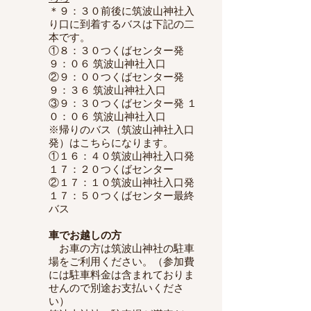
＊９：３０前後に筑波山神社入
り口に到着するバスは下記の二
本です。
①８：３０つくばセンター発
９：０６ 筑波山神社入口
②９：００つくばセンター発
９：３６ 筑波山神社入口
③９：３０つくばセンター発 １
０：０６ 筑波山神社入口
※帰りのバス（筑波山神社入口
発）はこちらになります。
①１６：４０筑波山神社入口発
１７：２０つくばセンター
②１７：１０筑波山神社入口発
１７：５０つくばセンター
最終
バス
​車でお越しの方
お車の方は筑波山神社の駐車
場をご利用ください。（参加費
には駐車料金は含まれておりま
せんので別途お支払いくださ
い）