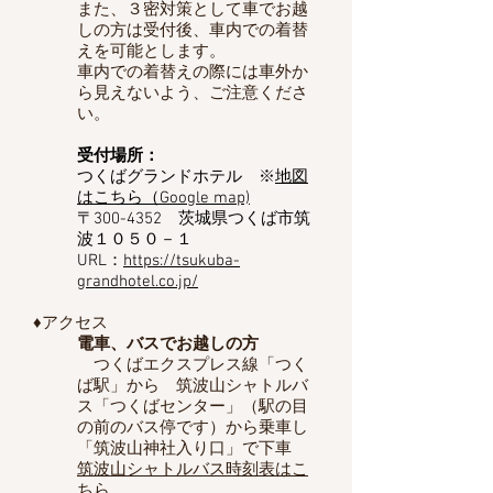
​また、３密対策として車でお越
しの方は受付後、車内での着替
えを可能とします。
車内での着替えの際には車外か
ら見えないよう、ご注意くださ
い。​
受付場所：
つくばグランドホテル ※
地図
はこちら（Google map)
〒300-4352
茨城県つくば市筑
波１０５０－１
​URL：
https://tsukuba-
grandhotel.co.jp/
♦アクセス
電車、バスでお越しの方
つくばエクスプレス線「つく
ば駅」から 筑波山シャトルバ
ス「つくばセンター」（駅の目
の前のバス停です）から乗車し
「筑波山神社入り口」で下車
筑波山シャトルバス時刻表はこ
ちら