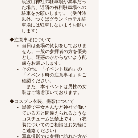
筑波山神社の駐車場が満車だっ
た場合、近隣の有料駐車場への
駐車をお願いします。（受付時
以外、つくばグランドホテル駐
車場には駐車しないようお願い
します）
◆注意事項について
当日は会場の貸切をしておりま
せん。一般の参拝者の方を優先
とし、迷惑のかからないよう配
慮をお願いします。
その他、「
イベント規約
」の
「
イベント時の注意事項
」をご
確認ください。
​ また、本イベントは男性の女
装はご遠慮頂いております。
◆コスプレ衣装、撮影について
黒髪で巫女さんなど神社で働い
ている方と間違えられるような
コスチュームは禁止です。（衣
装についてのご相談はお気軽に
ご連絡ください）
写真撮影では参拝に訪れた方が