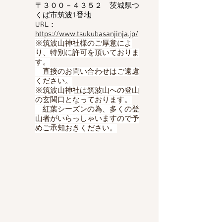
〒３００－４３５２
茨城県つ
くば市筑波1番地
​URL：
https://www.tsukubasanjinja.jp/
​※筑波山神社様のご厚意によ
り、特別に許可を頂いておりま
す。
直接のお問い合わせはご遠慮
ください。
※筑波山神社は筑波山への登山
の玄関口となっております。
​ 紅葉シーズンの為、多くの登
山者がいらっしゃいますので予
めご承知おきください。