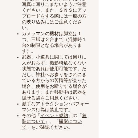
写真に写りこまないようご注意
ください。
また、ＳＮＳにアッ
プロードをする際には一般の方
の映り込みにはご注意くださ
い。
カメラマンの機材は脚立は１
つ、三脚は２台まで（混雑時１
台の制限となる場合がありま
す）。
武器、小道具に関しては周りに
人がおらず、撮影時危なくない
状態であれば使用可能です。た
だし、神社へお参りをされにき
ている方からの苦情等が会った
場合、使用をお断りする場合が
あります。また移動中は武器を
隠せる袋をご用意ください。
派手なアトラクション･パフォー
マンス行為は禁止です。
その他「
イベント規約
」の「
衣
装について
」、「
撮影につい
て
」をご確認ください。