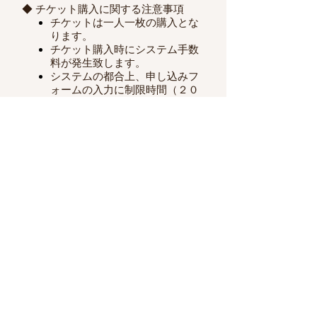
◆ チケット購入に関する注意事項
チケットは一人一枚の購入とな
ります。
​チケット購入時にシステム手数
料が発生致します。
システムの都合上、申し込みフ
ォームの入力に制限時間（２０
分​）がございます。
開催日一週間前よりキャンセル
料金（１００％）が発生いたし
ます。
​返金の際には返金手数料はお客
様負担となりますので予めご了
承ください。
購入時の返信メールが受信でき
ない場合がありますので事前に​
「メールドメインについて」
を
ご確認ください。
◆新型コロナウイルス（COVID-19)関
するお願い事項）
「
イベント時の新型コロナウイルス
感染症の対応について
」をご確認くだ
さい。