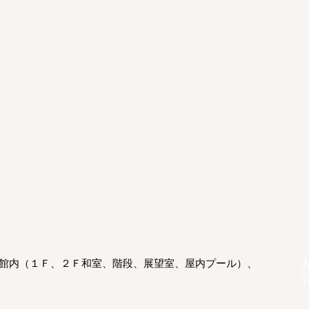
J
館内（１Ｆ、２Ｆ和室、階段、展望室、屋内プール）、
公