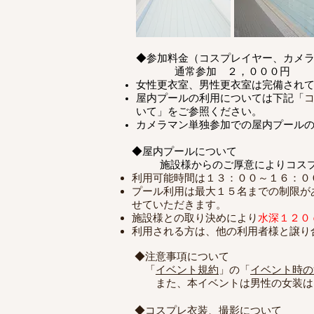
◆参加料金（コスプレイヤー、カメ
通常参加 ２，０００円
​女性更衣室、男性更衣室は完備され
屋内プールの利用については下記「
いて」をご参照ください。
カメラマン単独参加での屋内プール
◆屋内プールについて
施設様からのご厚意によりコス
利用可能時間は１３：００～１６：０
プール利用は最大１５名までの制限が
せていただきます。
施設様との取り決めにより
水深１２０
利用される方は、他の利用者様と譲り
◆注意事項について
「
イベント規約
」の「
イベント時の
​ また、本イベントは男性の女装は
◆コスプレ衣装、撮影について