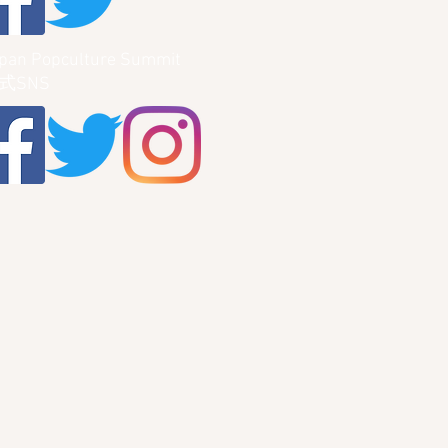
pan Popculture Summit
式SNS