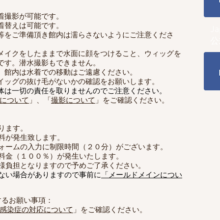
着撮影が可能です。
着替えは可能です。
Ja
ル等をご準備頂き館内は濡らさないようにご注意くださ
公
メイクをしたままで​水面に顔をつけること、ウィッグを
​潜水撮影もできません
です。
。
、館内は水着での移動はご遠慮ください。
イッグの抜け毛がないかの確認をお願いします。
体は一切の責任を取りませんのでご注意ください。​​
について
」、「
撮影について
」をご確認ください。
ります。
数料が発生致します。
ォームの入力に制限時間（２０分​）がございます。
料金（１００％）が発生いたします。
客様負担となりますので予めご了承ください。
ない場合がありますので事前に​
「メールドメインについ
関するお願い事項：
感染症の対応について
」をご確認ください。