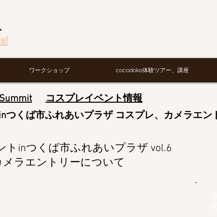
画
s!
ワークショップ
cocodoko体験ツアー、講座
 Summit
​コスプレイベント情報
トinつくば市ふれあいプラザ コスプレ、カメラエン
トinつくば市ふれあいプラザ vol.6
カメラエントリーについて
J
式