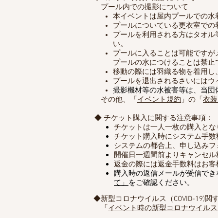
​プール内での撮影について
本イベントは屋内プールでの水
プールについている更衣室での
プールを​利用される方はタオ
い。
プールに入ることは可能ですが
プールの水につけることは禁止
移動の際には羽織る物を着用し
プールを退出されるさいにはウ
​撮影機材等の水被害等は、当団
その他、
「
イベント規約
」の「
衣装
◆ チケット購入に関する注意事項：
チケットは一人一枚の購入とな
​チケット購入時にシステム手
システムの都合上、申し込みフ
開催日一週間前よりキャンセル
​返金の際には返金手数料はお
購入時の返信メールが受信でき
て」
をご確認ください。
◆新型コロナウイルス（COVID-19)
「
イベント時の新型コロナウイルス